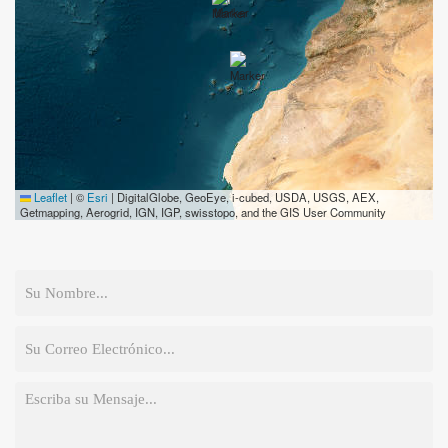
Leaflet
|
©
Esri
| DigitalGlobe, GeoEye, i-cubed, USDA, USGS, AEX,
Getmapping, Aerogrid, IGN, IGP, swisstopo, and the GIS User Community