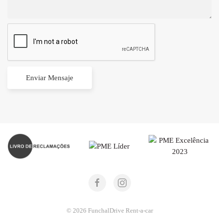
© 2026
FunchalDrive
Rent-a-car