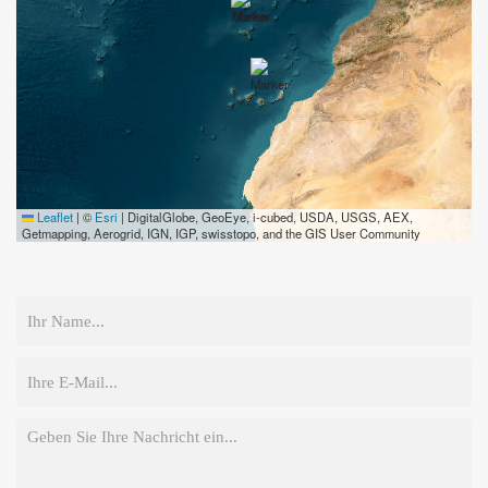
Leaflet
|
©
Esri
| DigitalGlobe, GeoEye, i-cubed, USDA, USGS, AEX,
Getmapping, Aerogrid, IGN, IGP, swisstopo, and the GIS User Community